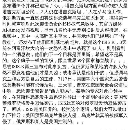
发布通缉令并称已逮捕了3人，塔吉克斯坦方面声明称这3人是
塔吉克斯坦公民， 2 人仍在塔吉克斯坦，1人在萨马拉工作。
俄罗斯方面一直试图将这起恐袭与乌克兰联系起来，搞得第一
时间就声称对此次袭击负责的ISIS-K气急败坏，其官方媒体
Al-Amaq 发布视频，显示几名枪手无差别扫射后从容撤退。在
视频中，其中一人高呼真主至大，并表示他们已经惩罚了“异
教徒”。还发布了他们回到基地的照片。就是这个ISIS-K，3天
前在阿富汗坎大哈的一次恐怖袭击中杀死了 43 人。刚刚看到
的一个消息说，他们的下一个目标是赛里斯，希望这不是真
的。这个疯子一样的组织，跟全世界59个国家都宣战了。。。
尽管ISIS-K再三宣布对此事负责，但俄罗斯和某地的许多人仍
然不愿意相信他们才是真凶；或者承认是他们干的，但强调乌
克兰和西方是幕后的主使。3月7日，美国等六个国家先后警告
说莫斯科可能有恐怖活动。三天前，普京在俄国安全会议讲话
中称，恐怖袭击警告是“西方勒索”。某地的专家对此心领神
会，在莫斯科恐袭发生后迅速推导出一个高明的结论：美国预
警俄罗斯将发生恐怖袭击，ISIS就真的对俄罗斯发动恐怖袭击
了。所以，ISIS是美国养的。按照这个逻辑，我们大可以做出
如下推导：美国预警乌克兰将被入侵，乌克兰就真的被俄军入
侵了，俄罗斯和某人是美国控制的。。。