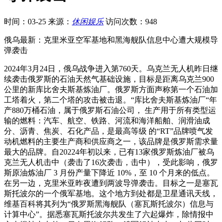
时间：03-25
来源：
休闲娱乐
访问次数：948
俄乌最新：克里米亚空军基地和黑海舰队信息中心遭大规模导
弹袭击
2024年3月24日，俄乌战争进入第760天。乌克兰无人机昨日继
续袭击俄罗斯的石油天然气基础设施，目标是距离乌克兰900
公里的新库比舍夫斯基炼油厂。俄罗斯方面声称第一个石油加
工塔着火，第二个塔的攻击被击退。“库比舍夫斯基炼油厂“年
产880万桶石油，属于俄罗斯石油公司， 生产用于所有类型运
输的燃料：汽车、航空、铁路、河流和海洋船舶、润滑油成
分、沥青、焦炭、石化产品，是最高等级 的“RT”品牌喷气发
动机燃料的主要生产商和供应商之一，该品牌是俄罗斯需求量
最大的品牌。自20224年初以来，已有13家俄罗斯炼油厂被乌
克兰无人机击中（袭击了16次袭击，击中），受此影响，俄罗
斯原油炼油厂 3 月份产量下降近 10%，至 10 个月来的低点。
在另一边，克里米亚昨夜遭到两波导弹袭击。目标之一是塞瓦
斯托波尔的一个俄军基地。这个地方到处都是卫星通讯天线，
维基百科将其列为“俄罗斯黑海舰队（塞瓦斯托波尔）信息与
计算中心”。据悉塞瓦斯托波尔共发生了六起爆炸，除情报中