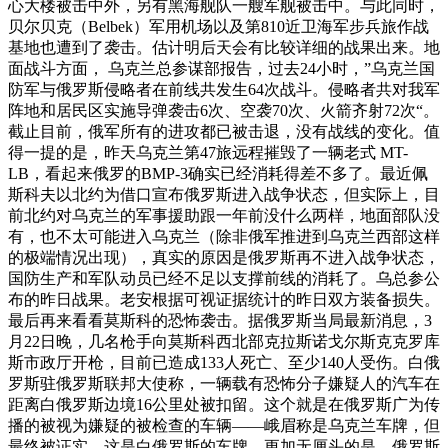
心大楼被击中外，另有黑海舰队一艘军舰被击中。与此同时，
贝尔贝克（Belbek）军用机场以及第810近卫海军步兵旅作战
基地也遭到了袭击。估计明后天会有比较详细的战果出来。地
面战斗方面， 乌克兰总参谋部报告，过去24小时，”乌克兰国
防军与俄罗斯侵略者在前线共发生64次战斗。侵略者共对我军
阵地和居民区实施导弹袭击6次、空袭70次、火箭齐射72次“。
截止目前，俄军所有的进攻都已被击退，没有战线的变化。值
得一提的是，昨天乌克兰第47旅远程摧毁了一辆老式 MT-
LB，看起来俄罗的BMP-3确实已经消耗得差不多了。最近佩
斯科夫以北约为借口宣布俄罗斯进入战争状态，但实际上，目
前北约对乌克兰的军事援助跟一年前没什么两样，地面部队没
有，也不太可能进入乌克兰（除非俄军推进到乌克兰西部这样
的极端情况出现），真实的原因是俄罗斯再不进入战争状态，
国防生产和军队动员已经不足以支撑前线的消耗了。乌总参公
布的昨日战果。老安根据可视证据统计的昨日双方装备损失。
最后再来看看莫斯科的恐怖袭击。据俄罗斯当局最新消息，3
月22日晚，几名枪手向莫斯科西北部克拉斯诺戈尔斯克克罗库
斯市政厅开枪，目前已造成133人死亡、至少140人受伤。白俄
罗斯驻俄罗斯联邦大使称，一辆载有恐怖分子嫌疑人的汽车在
距离白俄罗斯边境16公里处被扣留。这个就是在俄罗斯广为传
播的被视为嫌疑的被检查的车辆——峨眉称是乌克兰车牌，但
最终被证实，这是白俄罗斯的车牌。更加无厘头的是，俄罗斯