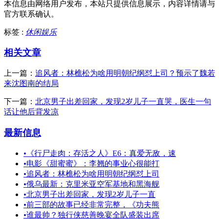
本信息由网络用户发布，
本站只提供信息展示，内容详情请与
官方联系确认。
标签 :
休闲娱乐
相关文章
上一篇：
追风者：林樵松为啥用明朝纪纲怼上司？预示了魏若
来沈图南的结局
下一篇：
北京男子出差回家，发现2岁儿子一直哭，医生一句
话让他后背发凉
最新信息
•
《行尸走肉：存活之人》E6：真爱无敌，速
•
电影《甜蜜蜜》：李翘的事业心很能打
•
追风者：林樵松为啥用明朝纪纲怼上司
•
俄乌最新：克里米亚空军基地和黑海舰
•
北京男子出差回家，发现2岁儿子一直
•
前三部的故事已经非常完整，《功夫熊
•
谁最帅？独行侠慈善晚宴全队盛装出席