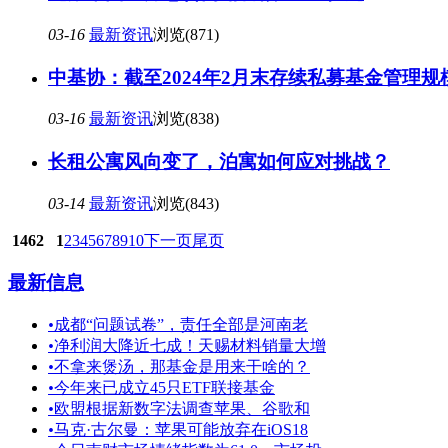
03-16
最新资讯
浏览(871)
中基协：截至2024年2月末存续私募基金管理规模
03-16
最新资讯
浏览(838)
长租公寓风向变了，泊寓如何应对挑战？
03-14
最新资讯
浏览(843)
1462
1
2
3
4
5
6
7
8
9
10
下一页
尾页
最新信息
•
成都“问题试卷”，责任全部是河南老
•
净利润大降近七成！天赐材料销量大增
•
不拿来煲汤，那基金是用来干啥的？
•
今年来已成立45只ETF联接基金
•
欧盟根据新数字法调查苹果、谷歌和
•
马克·古尔曼：苹果可能放弃在iOS18