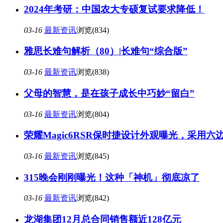
2024年考研：中国农大专硕复试要求降低！
03-16
最新资讯
浏览(834)
雅思长难句解析（80）|长难句“综合版”
03-16
最新资讯
浏览(838)
父母的智慧，是在孩子成长中巧妙“留白”
03-16
最新资讯
浏览(804)
荣耀Magic6RSR保时捷设计外观曝光，采用
03-16
最新资讯
浏览(845)
315晚会刚刚曝光！这种「神机」彻底凉了
03-16
最新资讯
浏览(842)
龙湖集团12月总合同销售额近128亿元