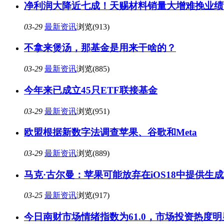
净利润大降近七成！天赐材料销量大增难挽业绩
03-29
最新资讯
浏览(913)
不拿来煲汤，那基金是用来干啥的？
03-29
最新资讯
浏览(885)
今年来已成立45只ETF联接基金
03-29
最新资讯
浏览(951)
欧盟根据新数字法调查苹果、谷歌和Meta
03-29
最新资讯
浏览(889)
马克·古尔曼：苹果可能放弃在iOS18中提供生成
03-25
最新资讯
浏览(917)
今日南财市场情绪指数为61.0，市场投资热度