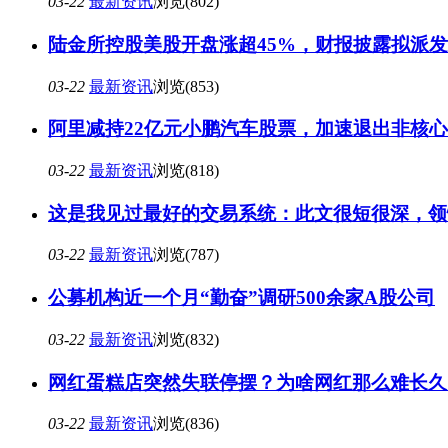
03-22
最新资讯
浏览(802)
陆金所控股美股开盘涨超45%，财报披露拟派发
03-22
最新资讯
浏览(853)
阿里减持22亿元小鹏汽车股票，加速退出非核
03-22
最新资讯
浏览(818)
这是我见过最好的交易系统：此文很短很深，领
03-22
最新资讯
浏览(787)
公募机构近一个月“勤奋”调研500余家A股公司
03-22
最新资讯
浏览(832)
网红蛋糕店突然失联停摆？为啥网红那么难长久
03-22
最新资讯
浏览(836)