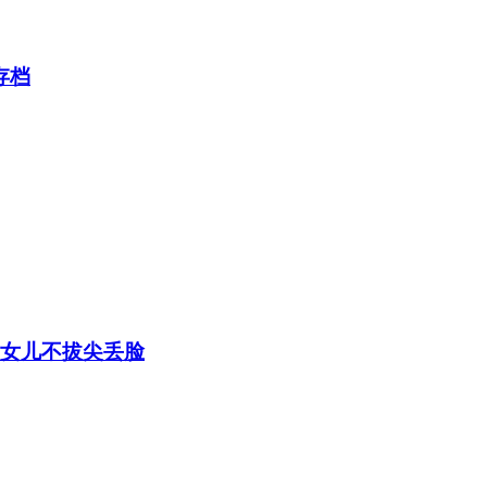
存档
为女儿不拔尖丢脸