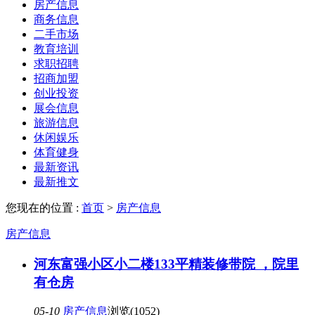
房产信息
商务信息
二手市场
教育培训
求职招聘
招商加盟
创业投资
展会信息
旅游信息
休闲娱乐
体育健身
最新资讯
最新推文
您现在的位置 :
首页
>
房产信息
房产信息
河东富强小区小二楼133平精装修带院 ，院里
有仓房
05-10
房产信息
浏览(1052)