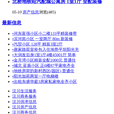
北桥地铁站汽配城公寓房 1室1厅 全配装修
05-10
房产信息
浏览(485)
最新信息
•
河东富强小区小二楼133平精装修带
•
滨河苑小区 一室两厅 80m 新装修
•
汽贸小区 128平 精装3室2厅
•
唐家路双室拎包入住地势平坦阳光充
•
大润发后身1室1厅4楼45001厅 简单
•
金月湾小区精装全配1000元 普通住
•
城北 蓝盾小区 正6楼87平家电齐全
•
地铁房荷韵新村西区(园区) 普通住
•
阳光加苑两室一厅电梯楼
•
出租东盛华庭3房家私家电全齐小区
汉川生活服务
汉川商务服务
汉川供求信息
汉川房产信息
汉川商务信息