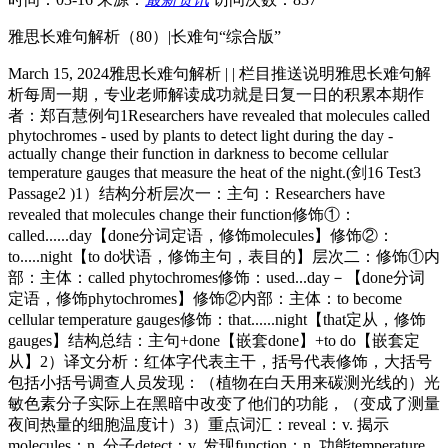
雅思长难句解析（80）|长难句“综合版”
March 15, 2024雅思长难句解析 | | 栏目推送说明雅思长难句解
析每周一期，专业老师解读成功就是日复一日的积累本期作
者：郑百慧例句1Researchers have revealed that molecules called
phytochromes - used by plants to detect light during the day -
actually change their function in darkness to become cellular
temperature gauges that measure the heat of the night.(剑16 Test3
Passage2 )1）结构分析层次一：主句：Researchers have
revealed that molecules change their function修饰①：
called......day【done分词定语，修饰molecules】修饰②：
to.....night【to do状语，修饰主句，表目的】层次二：修饰①内
部：主体：called phytochromes修饰：used...day－【done分词
定语，修饰phytochromes】修饰②内部：主体：to become
cellular temperature gauges修饰：that......night【that定从，修饰
gauges】结构总结：主句+done【嵌套done】+to do【嵌套定
从】2）译文分析：红体字代表主干，括号代表修饰，大括号
包括小括号调查人员发现：（植物在白天用来碳测光线的）光
敏色素分子实际上在黑暗中改变了他们的功能，（变成了测量
夜间热量的细胞温度计）3）重点词汇：reveal：v. 揭示
molecules：n. 分子detect：v. 发现function：n. 功能temperature