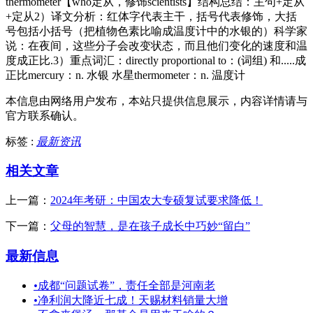
thermometer【who定从，修饰scientists】结构总结：主句+定从
+定从2）译文分析：红体字代表主干，括号代表修饰，大括
号包括小括号（把植物色素比喻成温度计中的水银的）科学家
说：在夜间，这些分子会改变状态，而且他们变化的速度和温
度成正比.3）重点词汇：directly proportional to：(词组) 和.....成
正比mercury：n. 水银 水星thermometer：n. 温度计
本信息由网络用户发布，
本站只提供信息展示，内容详情请与
官方联系确认。
标签 :
最新资讯
相关文章
上一篇：
2024年考研：中国农大专硕复试要求降低！
下一篇：
父母的智慧，是在孩子成长中巧妙“留白”
最新信息
•
成都“问题试卷”，责任全部是河南老
•
净利润大降近七成！天赐材料销量大增