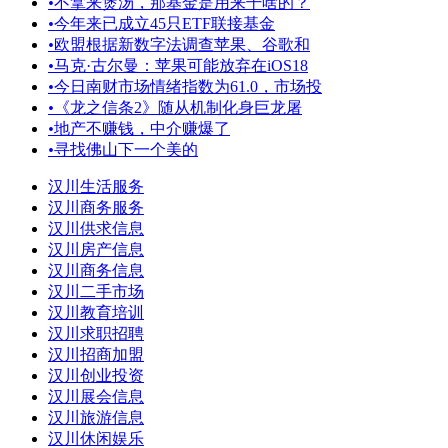
•
不拿来煲汤，那基金是用来干啥的？
•
今年来已成立45只ETF联接基金
•
欧盟根据新数字法调查苹果、谷歌和
•
马克·古尔曼：苹果可能放弃在iOS18
•
今日南财市场情绪指数为61.0，市场投
•
《龙之信条2》随从机制化身巨龙屠
•
地产不赚钱，中介赚爆了
•
寻找佛山下一个美的
汉川生活服务
汉川商务服务
汉川供求信息
汉川房产信息
汉川商务信息
汉川二手市场
汉川教育培训
汉川求职招聘
汉川招商加盟
汉川创业投资
汉川展会信息
汉川旅游信息
汉川休闲娱乐