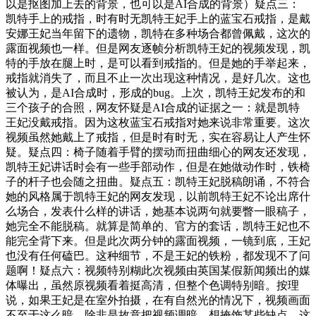
以是抠图加上去的背景，也可以是AI合成的背景）疑点三：
凯特手上的戒指，时有时无凯特王妃手上的蓝宝石戒指，是戴
安娜王妃当年留下的遗物，凯特在多种场合都曾佩戴，这次的
露面视频也一样。但是网友逐帧分析凯特王妃的视频发现，凯
特的手放在腿上时，是可以看到戒指的。但是她的手举起来，
戒指就消失了，而且不止一次出现这种情况，是好几次。这也
被认为，是AI合成时，形成的bug。上次，凯特王妃发布的和
三个孩子的合照，网友怀疑是AI合成的证据之一：就是凯特
王妃没戴戒指。因为这枚蓝宝石戒指对她来说非常重要。这次
视频虽然她戴上了戒指，但是时有时无，实在容易让人产生怀
疑。疑点四：椅子随着手臂的摆动而扭曲细心的网友还发现，
凯特王妃讲话时会有一些手部动作，但是在她做动作时，铁椅
子的杆子也会随之扭曲。疑点五：凯特王妃脱稿朗诵，不符合
她的风格属于凯特王妃的网友发现，以前凯特王妃不论出席什
么场合，发表什么样的讲话，她基本说两句就要瞥一眼稿子，
她完全不能脱稿。就算是简单的、官方的套话，凯特王妃也不
能完全背下来。但是此次两分钟的露面视频，一镜到底，王妃
也没有任何磕巴。这种细节，不是王妃的铁粉，都发现不了问
题啊！疑点六：视频特别糊此次视频由英国某假新闻频出的媒
体曝出，虽然原视频看着挺高清，但整个色调特别暗。按理
说，如果王妃是在室外拍摄，在有自然光的情况下，视频画面
不至于这么暗。除非是故意把视频调暗，想掩饰某些缺点。这