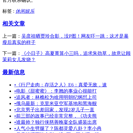
官方联系确认。
标签 :
休闲娱乐
相关文章
上一篇：
吴彦祖晒贾玲合影，没P图！网友吓一跳：这才是暴
瘦后真实的样子
下一篇：
《小日子》高夏菁算小三吗，追求朱劲草，故意让顾
茉莉女儿发烧？
最新信息
•
《行尸走肉：存活之人》E6：真爱无敌，速
•
电影《甜蜜蜜》：李翘的事业心很能打
•
追风者：林樵松为啥用明朝纪纲怼上司
•
俄乌最新：克里米亚空军基地和黑海舰
•
北京男子出差回家，发现2岁儿子一直
•
前三部的故事已经非常完整，《功夫熊
•
谁最帅？独行侠慈善晚宴全队盛装出席
•
人气小生劈腿了？陈都灵爱八卦？李小冉