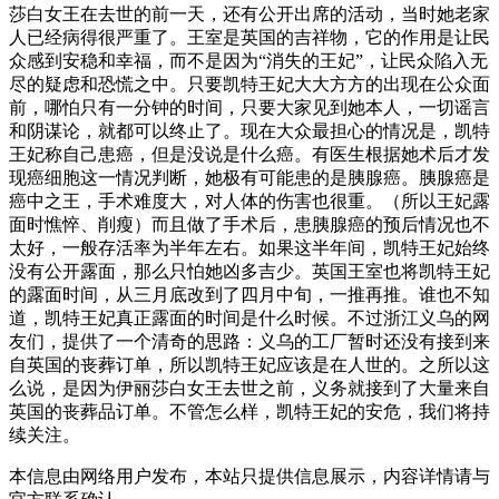
莎白女王在去世的前一天，还有公开出席的活动，当时她老家
人已经病得很严重了。王室是英国的吉祥物，它的作用是让民
众感到安稳和幸福，而不是因为“消失的王妃”，让民众陷入无
尽的疑虑和恐慌之中。只要凯特王妃大大方方的出现在公众面
前，哪怕只有一分钟的时间，只要大家见到她本人，一切谣言
和阴谋论，就都可以终止了。现在大众最担心的情况是，凯特
王妃称自己患癌，但是没说是什么癌。有医生根据她术后才发
现癌细胞这一情况判断，她极有可能患的是胰腺癌。胰腺癌是
癌中之王，手术难度大，对人体的伤害也很重。（所以王妃露
面时憔悴、削瘦）而且做了手术后，患胰腺癌的预后情况也不
太好，一般存活率为半年左右。如果这半年间，凯特王妃始终
没有公开露面，那么只怕她凶多吉少。英国王室也将凯特王妃
的露面时间，从三月底改到了四月中旬，一推再推。谁也不知
道，凯特王妃真正露面的时间是什么时候。不过浙江义乌的网
友们，提供了一个清奇的思路：义乌的工厂暂时还没有接到来
自英国的丧葬订单，所以凯特王妃应该是在人世的。之所以这
么说，是因为伊丽莎白女王去世之前，义务就接到了大量来自
英国的丧葬品订单。不管怎么样，凯特王妃的安危，我们将持
续关注。
本信息由网络用户发布，
本站只提供信息展示，内容详情请与