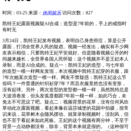
时间：03-25
来源：
休闲娱乐
访问次数：827
凯特王妃露面视频疑AI合成：造型是7年前的，手上的戒指时
有时无
3月24日，凯特王妃发布视频，表明自己身患癌症，算是公开
露面，打消全世界人民的疑虑。视频一经发出，确实有不少网
友表示相信，只要凯特王妃平安就好。但是随着视频公开的时
间越来越长，全世界各国人民怀疑：这个视频并不是王妃本人
录制，而是AI合成的。疑点一：凯特王妃的造型，与七年前
的造型一模一样网友发现，本次视频中凯特王妃穿的衣服，跟
7年次她某次造型一模一样。网友不禁疑惑：凯特王妃这么节
俭吗？一件普通的针织衫穿7年？而且衣服竟然也没有变形，
没有起球。另外，两次造型的发型都一模一样，虽然凯特总是
大波浪卷发，但头发弧度都跟7年前一模一样，如此巧合，未
免太不可思议了吧。疑点二：视频背景的花草，没有任何风吹
草动此次露面视频，看起来像在温莎城堡的花园中拍摄，按常
识来说，花草树木会随风摆动。就算录制视频时，没刮风，但
也不至于看起来如此死板。王妃的这个视频有两分钟，不至于
背景一点动静都没有，除非，背景本来就是假的。（这种假可