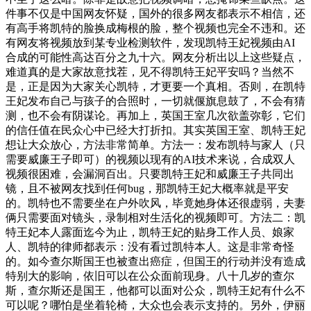
件事不仅是中国网友怀疑，国外的很多网友都表示不相信，还
有高手将凯特的脸换成梅根的脸，整个视频也完全不违和。还
有网友将视频放到某专业检测软件，发现凯特王妃视频由AI
合成的可能性高达百分之九十六。网友分析出以上这些疑点，
难道真的是大家故意找茬，见不得凯特王妃平安吗？当然不
是，正是因为大家关心凯特，才更要一个真相。否则，在凯特
王妃发布自己与孩子的合照时，一切就偃旗息鼓了，不会有猜
测，也不会有阴谋论。再加上，英国王室几次欲盖弥彰，它们
的信任值在民众心中已经大打折扣。其实英国王室、凯特王妃
想让大众放心，方法非常简单。方法一：发布凯特与家人（只
需要威廉王子即可）的视频以现有的AI技术来说，合成双人
视频很困难，会漏洞百出。只要凯特王妃和威廉王子共同出
镜，且不被网友找到任何bug，那凯特王妃大概率就是平安
的。凯特也不需要坐在户外吹风，毕竟她身体还很虚弱，夫妻
俩只需要面对镜头，录制相对生活化的视频即可。方法二：凯
特王妃本人露面迄今为止，凯特王妃的贴身工作人员、娘家
人、凯特的律师都表示：没有看过凯特本人。这是非常奇怪
的。如今查尔斯国王也被查出癌症，但国王的行动并没有造成
特别大的影响，依旧可以在公众面前现身。八十几岁的查尔
斯，查尔斯还是国王，他都可以面对公众，凯特王妃有什么不
可以呢？哪怕是坐着轮椅，大众也会表示支持的。另外，伊丽