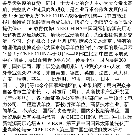
备得天独厚的优势。同时，十大协会的合力主办为大会带来高
质、完整的产业链展商和观众，是企业寻求合作和发展的首
选！;★ 宣传优势CNEE CHINA战略合作机构---《中国能源
报》领衔的媒体联盟百余成员助力博览会，为博览会高质观众
提供保证！;★ 教育优势CNEE CHINA中国国际新能源高层论
坛解析国家最新政策、解读行业最新规范，为企业提供更多交
流、学习、合作机会！;★ 地理优势 博览会立足北京，特有的
地理优势使博览会成为国家领导单位检阅行业发展的最佳展示
平台！;;;CNEE CHINA-于3月16—18日在北京·中国国际展览
中心-闭幕，展出面积近-0平方米；参展企业：国内展商263
家，国外展商21家；展览会期间累计专业观众29036人次：境
外专业观众2238名，来自美国、德国、英国、法国、意大利、
丹麦、瑞典、芬兰、-、比利时、印度、韩国、日本、中
国-、-、澳门等10余个国家和地区的专业采购商；境内观众来
自各省市主管市长、-、科技厅（局）、高新技术产业开发区
（产业基地）、各地新能源办公室等职能部门的主管领导；电
力公司、工程建设单位、畜牧/养殖单位、高新技术企业、新
闻单位、-代表处、国际商协会专家、国内外投融资单位、国
际贸易商及有关机构代表。★ CNEE CHINA -第三届中国国际
新能源高层论坛★ C-V EXPO-第三届中国国际太阳能光伏产
业高峰论坛★ CIBE EXPO-第三届中国生物质能技术研讨