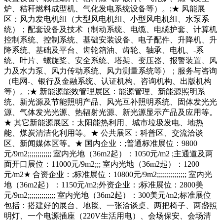
炉、秸秆燃料成型机、气化发电系统设备等）。;★ 风能展
区：风力发电机组（大型风电机组、小型风电机组、水泵系
统）；配套设备及技术（制动系统、电缆、电缆护套、计算机
控制系统、控制系统、基础安装设备、电子配件、升降机、升
降系统、基础及平台、齿轮箱油、齿轮、轴承、电机、-系
统、叶片、螺旋桨、安全系统、塔架、变压器、报警装置、风
力及水力泵、风力传动系统、风力测量系统等）；服务与咨询
（电网-、银行及金融系统、认证机构、咨询机构、出版机构
等）。;★ 新能源能效管理展区：能源管理、新能源照明系
统、新光源及节能照明产品、风光互补照明系统、固体发光光
源、气体发光光源、热辐射光源、新光源显示产品及应用等。
★ 其它新能源展区：太阳能热利用、城市垃圾发电、地热
能、煤炭清洁化利用等。★ 公共展区：科普区、交流洽谈
区、新闻媒体区等。★ 国内企业：;普通标准展位：9800
元/9m2;;;;;;;;;;;; 室内光地（36m2起）：1050元/m2 ;主通道及两
面开口展位：11000元/9m2;;; 室内光地（36m2起）：1200
元/m2★ 合资企业：;标准展位：10800元/9m2;;;;;;;;;;;;;;; 室内光
地（36m2起）：1150元/m2;外资企业：;标准展位：2800美
元/9m2;;;;;;;;;;;;;; 室内光地（36m2起）：300美元/m2;标准展位
包括：搭建好的展台、地毯、一张洽谈桌、两把椅子、两盏照
明灯、一个电源插座（220V生活用电）、会场保安、会场清