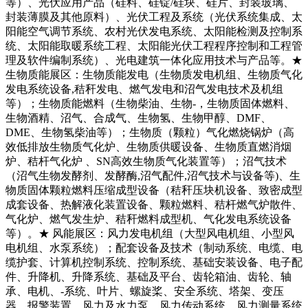
等）、光伏应用产品（硅料、硅锭/硅块、硅片、封装玻璃、
封装薄膜及其他原料）、光伏工程及系统（光伏系统集成、太
阳能空气调节系统、农村光伏发电系统、太阳能检测及控制系
统、太阳能取暖系统工程、太阳能光伏工程程序控制和工程管
理及软件编制系统）、光电建筑一体化应用技术与产品等。★
生物质能展区：生物质能发电（生物质发电机组、生物质气化
发电系统设备,秸秆发电、燃气发电和沼气发电技术及机组
等）；生物质能燃料（生物柴油、生物-，生物质固体燃料、
生物酒精、沼气、合成气、生物氢、生物甲醇、DMF、
DME、生物氢柴油等）；生物质（颗粒）气化燃烧锅炉（高
效低排放生物质气化炉、生物质供暖设备、生物质直燃消烟
炉、秸杆气化炉 、SN高效生物质气化装置等）；沼气技术
（沼气生物发酵剂、发酵酶,沼气配件,沼气技术与设备等)、生
物质固体颗粒燃料压缩成型设备（秸秆压块机设备、致密成型
成套设备、热解液化装置设备、颗粒燃料、秸杆燃气炉散件、
气化炉、燃气发生炉、秸秆燃料成型机、气化发电系统设备
等）。★ 风能展区：风力发电机组（大型风电机组、小型风
电机组、水泵系统）；配套设备及技术（制动系统、电缆、电
缆护套、计算机控制系统、控制系统、基础安装设备、电子配
件、升降机、升降系统、基础及平台、齿轮箱油、齿轮、轴
承、电机、-系统、叶片、螺旋桨、安全系统、塔架、变压
器、报警装置、风力及水力泵、风力传动系统、风力测量系统