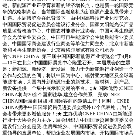
键。新能源产业正孕育着新的经济增长点，也是新一轮国际竞
争的战略制高点，当前国际金融危机为新能源产业发展带来了
机遇。本届博览会在此背景下，由中国高科技产业化研究会、
中国国际贸易促进委员会建设行业分会、国家太阳能光伏产品
质量监督检验中心、中国农村能源行业协会、中国可再生能源
学会光伏专业委员会、中国可再生能源学会生物质能专业委员
会、中国国际商会建设行业商会等单位共同主办，北京市新能
源和可再生能源协会、北京泰格尔展览有限公司承办
的“CNEE CHINA -第三届中国国际新能源产业博览会”于4月8
—10日在北京•中国国际展览中心隆重召开。本届展会的主题
是：新能源、新经济、新发展，致力于为新能源行业创造一个
合作与交流的空间，将以中国为中心、辐射亚太地区及全球新
能源市场，为国内外新能源行业的新技术、新材料、新产品、
新设备提供一个集中展示和交易的平台。;;★ 国际优势 ;CNEE
CHINA将与20余个国家驻华-建立合作关系，完成CNEE
CHINA国际展商组团;和国际客商的邀请工作！同时，CNEE
CHINA携手中国国际贸易促进委员会境外17个代表处，;为与
会者带来更多增值服务！;★ 主办优势CNEE CHINA由新能源
行业十大协会合力主办，展会组织方中国国际贸易促进委员会
建设行业分会是受-住房和城乡-、中国国际贸易促进委员会双
重领导的直属单位，帮助企业发展国内市场、开拓国际市场具