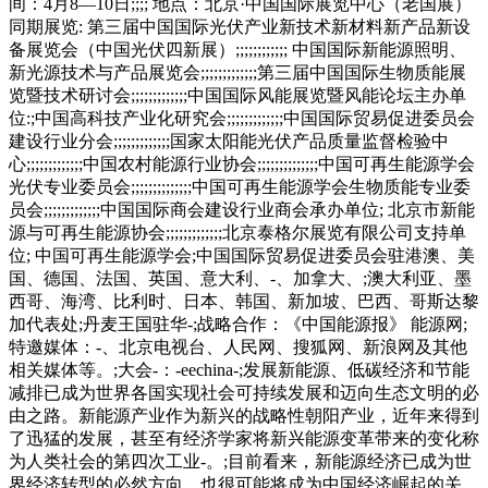
间：4月8—10日;;;; 地点：北京·中国国际展览中心（老国展）
同期展览: 第三届中国国际光伏产业新技术新材料新产品新设
备展览会（中国光伏四新展）;;;;;;;;;;;; 中国国际新能源照明、
新光源技术与产品展览会;;;;;;;;;;;;;第三届中国国际生物质能展
览暨技术研讨会;;;;;;;;;;;;;中国国际风能展览暨风能论坛主办单
位:;中国高科技产业化研究会;;;;;;;;;;;;;中国国际贸易促进委员会
建设行业分会;;;;;;;;;;;;;国家太阳能光伏产品质量监督检验中
心;;;;;;;;;;;;;中国农村能源行业协会;;;;;;;;;;;;;;中国可再生能源学会
光伏专业委员会;;;;;;;;;;;;;;中国可再生能源学会生物质能专业委
员会;;;;;;;;;;;;;中国国际商会建设行业商会承办单位; 北京市新能
源与可再生能源协会;;;;;;;;;;;;;北京泰格尔展览有限公司支持单
位; 中国可再生能源学会;中国国际贸易促进委员会驻港澳、美
国、德国、法国、英国、意大利、-、加拿大、;澳大利亚、墨
西哥、海湾、比利时、日本、韩国、新加坡、巴西、哥斯达黎
加代表处;丹麦王国驻华-;战略合作：《中国能源报》 能源网;
特邀媒体：-、北京电视台、人民网、搜狐网、新浪网及其他
相关媒体等。;大会-：-eechina-;发展新能源、低碳经济和节能
减排已成为世界各国实现社会可持续发展和迈向生态文明的必
由之路。新能源产业作为新兴的战略性朝阳产业，近年来得到
了迅猛的发展，甚至有经济学家将新兴能源变革带来的变化称
为人类社会的第四次工业-。;目前看来，新能源经济已成为世
界经济转型的必然方向，也很可能将成为中国经济崛起的关