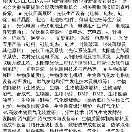
会;★ CNEE CHINA -中国新能源能效企业新品发布会;注：博
览会为参展商提供会期活动赞助机会，相关赞助回报细则资料
备索。;★ 光伏四新展区：光伏生产设备（硅棒、硅块、硅
锭、硅片晶圆、电池、电池板/组件、薄膜电池板等生产设
备）、光伏电池（光伏电池生产商、电池组件生产商、电池组
件安装商）、光伏相关零部件（蓄电池、充电器、-、转换
器、记录仪、逆变器、-、支架系统、-系统、电缆等）、光伏
应用产品（硅料、硅锭/硅块、硅片、封装玻璃、封装薄膜及
其他原料）、光伏工程及系统（光伏系统集成、太阳能空气调
节系统、农村光伏发电系统、太阳能检测及控制系统、太阳能
取暖系统工程、太阳能光伏工程程序控制和工程管理及软件编
制系统）、光电建筑一体化应用技术与产品等。;★ 生物质能
展区：生物质能发电（生物质发电机组、生物质气化发电系统
设备,秸秆发电、燃气发电和沼气发电技术及机组等）；生物
质能燃料（生物柴油、生物-，生物质固体燃料、生物酒精、
沼气、合成气、生物氢、生物甲醇、DMF、DME、生物氢柴
油等）；生物质（颗粒）气化燃烧锅炉（高效低排放生物质气
化炉、生物质供暖设备、生物质直燃消烟炉、秸杆气化炉 、
SN高效生物质气化装置等）；沼气技术（沼气生物发酵剂、
发酵酶,沼气配件,沼气技术与设备等)、生物质固体颗粒燃料压
缩成型设备（秸秆压块机设备、致密成型成套设备、热解液化
装置设备、颗粒燃料、秸杆燃气炉散件、气化炉、燃气发生