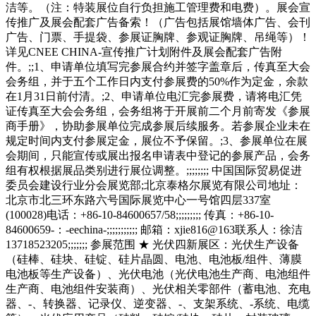
洁等。（注：特装展位自行负担施工管理费和电费）。展会宣
传推广及展会配套广告备索！（广告包括展馆墙体广告、会刊
广告、门票、手提袋、参展证胸牌、参观证胸牌、吊绳等）！
详见CNEE CHINA-宣传推广计划附件及展会配套广告附
件。;;1、申请单位填写完参展合约并签字盖章后，传真至大会
会务组，并于五个工作日内支付参展费的50%作为定金，余款
在1月31日前付清。;2、申请单位电汇完参展费，请将电汇凭
证传真至大会会务组，会务组将于开展前二个月前寄发《参展
商手册》，协助参展单位完成参展后续服务。若参展企业未在
规定时间内支付参展定金，展位不予保留。;3、参展单位在展
会期间，只能宣传或展出报名申请表中登记的参展产品，会务
组有权根据展品类别进行展位调整。;;;;;;;; 中国国际贸易促进
委员会建设行业分会展览部;北京泰格尔展览有限公司地址：
北京市北三环东路六号国际展览中心一号馆四层337室
(100028)电话：+86-10-84600657/58;;;;;;;;; 传真：+86-10-
84600659-：-eechina-;;;;;;;;;;; 邮箱：xjie816@163联系人：徐洁
13718523205;;;;;;; 参展范围 ★ 光伏四新展区：光伏生产设备
（硅棒、硅块、硅锭、硅片晶圆、电池、电池板/组件、薄膜
电池板等生产设备）、光伏电池（光伏电池生产商、电池组件
生产商、电池组件安装商）、光伏相关零部件（蓄电池、充电
器、-、转换器、记录仪、逆变器、-、支架系统、-系统、电缆