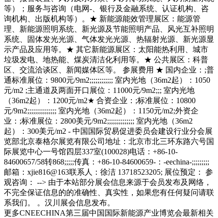
等）；服务与咨询（电网-、银行及金融系统、认证机构、咨
询机构、出版机构等）。★ 新能源能效管理展区：能源管
理、新能源照明系统、新光源及节能照明产品、风光互补照明
系统、固体发光光源、气体发光光源、热辐射光源、新光源显
示产品及应用等。★ 其它新能源展区：太阳能热利用、城市
垃圾发电、地热能、煤炭清洁化利用等。★ 公共展区：科普
区、交流洽谈区、新闻媒体区等。 参展费用 ★ 国内企业：;普
通标准展位：9800元/9m2;;;;;;;;;;;; 室内光地（36m2起）：1050
元/m2 ;主通道及两面开口展位：11000元/9m2;;; 室内光地
（36m2起）：1200元/m2★ 合资企业：;标准展位：10800
元/9m2;;;;;;;;;;;;;;; 室内光地（36m2起）：1150元/m2;外资企
业：;标准展位：2800美元/9m2;;;;;;;;;;;;;; 室内光地（36m2
起）：300美元/m2 - 中国国际贸易促进委员会建设行业分会展
览部北京泰格尔展览有限公司地址：北京市北三环东路六号国
际展览中心一号馆四层337室(100028)电话：+86-10-
84600657/58转868;;;;;传真：+86-10-84600659-：-eechina-;;;;;;;;;
邮箱：xjie816@163联系人：徐洁 13718523205; 展位预定： 参
观咨询： --> 由于本站部分展会信息来源于会员发布及网络，
不完全保证信息的的准确性、真实性，如果您有任何疑问请联
系我们。 。汉川展会信息发布。
更多CNEECHINA第三届中国国际新能源产业博览会最新相关