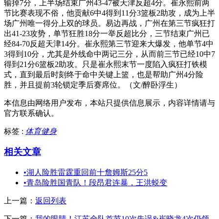
输掉7分，上半场结束广州43-47被天津反超4分。崔永熙前两
节比赛表现不俗，他贡献6中4得到11分3篮板2助攻，成为上半
场广州唯一得分上双的球员。易边再战，广州在第三节疯狂打
出41-23攻势，单节狂胜18分一举反超比分，三节结束广州已
经84-70反超天津14分。崔永熙第三节迎来大爆发，他单节4中
3得到10分，尤其是外线命中两记三分，从而前三节已经10中7
得到21分6篮板2助攻。只是崔永熙末节一度陷入疯狂打铁模
式，直到最后时刻终于命中关键上篮，也是帮助广州4分险
胜，并且提前3轮锁定季后赛席位。（文/醉卧浮生）
本信息由网络用户发布，
本站只提供信息展示，内容详情请与
官方联系确认。
标签 :
体育健身
相关文章
•
湖人险胜雷霆重回前十詹姆斯25分5
•
青岛险胜国青队！段昂君连暴，王洪蜕变
上一篇：
返回列表
下一篇：
我的眼睛！江苏全队首节10次失误&崔晓龙4次仍领