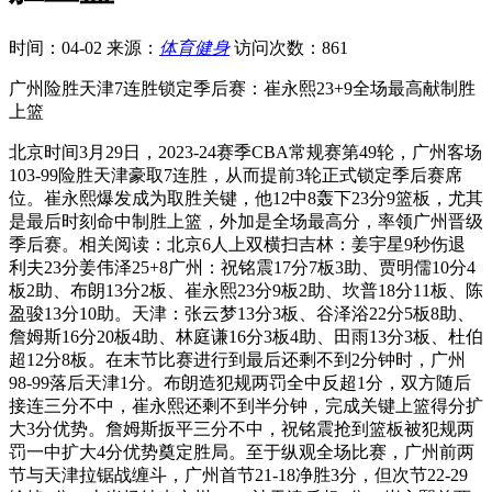
时间：04-02
来源：
体育健身
访问次数：861
广州险胜天津7连胜锁定季后赛：崔永熙23+9全场最高献制胜
上篮
北京时间3月29日，2023-24赛季CBA常规赛第49轮，广州客场
103-99险胜天津豪取7连胜，从而提前3轮正式锁定季后赛席
位。崔永熙爆发成为取胜关键，他12中8轰下23分9篮板，尤其
是最后时刻命中制胜上篮，外加是全场最高分，率领广州晋级
季后赛。相关阅读：北京6人上双横扫吉林：姜宇星9秒伤退
利夫23分姜伟泽25+8广州：祝铭震17分7板3助、贾明儒10分4
板2助、布朗13分2板、崔永熙23分9板2助、坎普18分11板、陈
盈骏13分10助。天津：张云梦13分3板、谷泽浴22分5板8助、
詹姆斯16分20板4助、林庭谦16分3板4助、田雨13分3板、杜伯
超12分8板。在末节比赛进行到最后还剩不到2分钟时，广州
98-99落后天津1分。布朗造犯规两罚全中反超1分，双方随后
接连三分不中，崔永熙还剩不到半分钟，完成关键上篮得分扩
大3分优势。詹姆斯扳平三分不中，祝铭震抢到篮板被犯规两
罚一中扩大4分优势奠定胜局。至于纵观全场比赛，广州前两
节与天津拉锯战缠斗，广州首节21-18净胜3分，但次节22-29