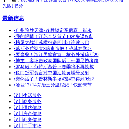
先四川5分
最新信息
•
广州险胜天津7连胜锁定季后赛：崔永
•
我的眼睛！江苏全队首节10次失误&崔
•
榜尾大战江苏横扫送四川21连败卡巴
•
葛斯齐质疑大S验毒造假！称其在学习
•
要当爸！浙江男篮官宣：核心外援琼斯29
•
博主：客场击败泰国队后，韩国足协考虑
•
罗马诺：范特斯基普下赛季将不再执教
•
也门叛军食言对中国油轮黄埔号发射
•
突然活了！普林斯半场4投4中得到9分2
•
哈登12+14乔治三分里程悲！快船末节
汉川生活服务
汉川商务服务
汉川供求信息
汉川房产信息
汉川商务信息
汉川二手市场