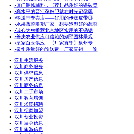
•
厦门装修辅料，【荐】品质好的瓷砖背
•
高水平的晋江孕妇照就在时光记孕婴
•
输送带专卖店——好用的传送皮带哪
•
水果蔬菜雕塑厂家＿想要造型好的蔬菜
•
诚心为您推荐北京地区实用的不锈钢
•
善庚农业供应可信赖的别墅园林景观
•
皇家白玉供应 【厂家直销】泉州专
•
泉州质量好的输送带＿厂家直销——输
汉川生活服务
汉川商务服务
汉川供求信息
汉川房产信息
汉川商务信息
汉川二手市场
汉川教育培训
汉川求职招聘
汉川招商加盟
汉川创业投资
汉川展会信息
汉川旅游信息