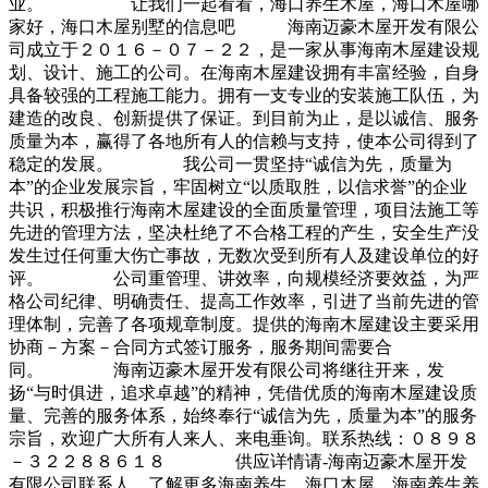
业。 让我们一起看看，海口养生木屋，海口木屋哪
家好，海口木屋别墅的信息吧 海南迈豪木屋开发有限公
司成立于２０１６－０７－２２，是一家从事海南木屋建设规
划、设计、施工的公司。在海南木屋建设拥有丰富经验，自身
具备较强的工程施工能力。拥有一支专业的安装施工队伍，为
建造的改良、创新提供了保证。到目前为止，是以诚信、服务
质量为本，赢得了各地所有人的信赖与支持，使本公司得到了
稳定的发展。 我公司一贯坚持“诚信为先，质量为
本”的企业发展宗旨，牢固树立“以质取胜，以信求誉”的企业
共识，积极推行海南木屋建设的全面质量管理，项目法施工等
先进的管理方法，坚决杜绝了不合格工程的产生，安全生产没
发生过任何重大伤亡事故，无数次受到所有人及建设单位的好
评。 公司重管理、讲效率，向规模经济要效益，为严
格公司纪律、明确责任、提高工作效率，引进了当前先进的管
理体制，完善了各项规章制度。提供的海南木屋建设主要采用
协商－方案－合同方式签订服务，服务期间需要合
同。 海南迈豪木屋开发有限公司将继往开来，发
扬“与时俱进，追求卓越”的精神，凭借优质的海南木屋建设质
量、完善的服务体系，始终奉行“诚信为先，质量为本”的服务
宗旨，欢迎广大所有人来人、来电垂询。联系热线：０８９８
－３２２８８６１８ 供应详情请-海南迈豪木屋开发
有限公司联系人，了解更多海南养生，海口木屋，海南养生养